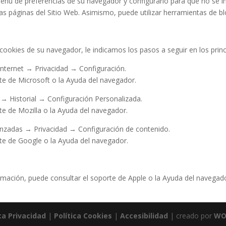
enú de preferencias de su navegador y configurarlo para que no se ins
tras páginas del Sitio Web. Asimismo, puede utilizar herramientas de 
 cookies de su navegador, le indicamos los pasos a seguir en los prin
Internet → Privacidad → Configuración.
te de Microsoft o la Ayuda del navegador.
→ Historial → Configuración Personalizada.
e de Mozilla o la Ayuda del navegador.
nzadas → Privacidad → Configuración de contenido.
te de Google o la Ayuda del navegador.
rmación, puede consultar el soporte de Apple o la Ayuda del navegad
ica Privacidad
|
Política Cookies
|
Accesibilidad
| creado por
WO