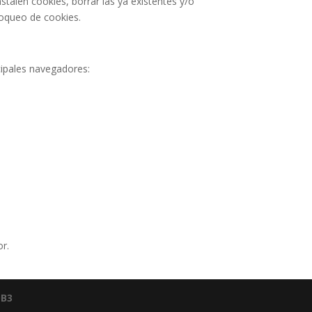
talen cookies, borrar las ya existentes y/o
bloqueo de cookies.
cipales navegadores:
or.
B3