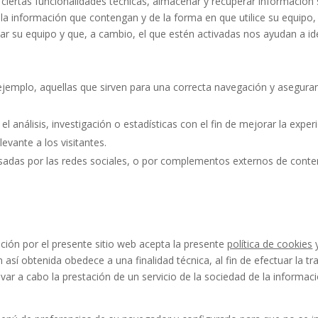
tar ciertas funcionalidades técnicas, almacenar y recuperar informació
a información que contengan y de la forma en que utilice su equipo, 
su equipo y que, a cambio, el que estén activadas nos ayudan a ident
jemplo, aquellas que sirven para una correcta navegación y aseguran
el análisis, investigación o estadísticas con el fin de mejorar la expe
vante a los visitantes.
usadas por las redes sociales, o por complementos externos de con
ación por el presente sitio web acepta la presente
política de cookies
y
así obtenida obedece a una finalidad técnica, al fin de efectuar la 
var a cabo la prestación de un servicio de la sociedad de la informac