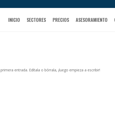
INICIO
SECTORES
PRECIOS
ASESORAMIENTO
rimera entrada. Edítala o bórrala, ¡luego empieza a escribir!