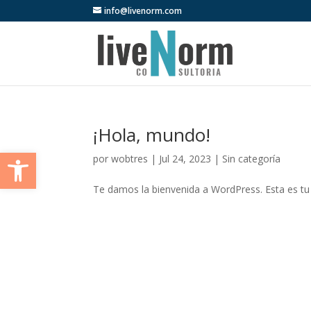
info@livenorm.com
¡Hola, mundo!
Abrir barra de herramientas
por
wobtres
|
Jul 24, 2023
|
Sin categoría
Te damos la bienvenida a WordPress. Esta es tu p